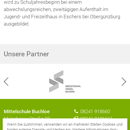
wird zu Schuljahresbeginn bei einem
abwechslungsreichen, zweitägigen Aufenthalt im
Jugend- und Freizeithaus in Eschers bei Obergünzburg
ausgebildet.
Unsere Partner
Mittelschule Buchloe
08241 918660
Münchener Straße 22
08241 9186611
Wenn Sie zustimmen, verwenden wir an mehreren Stellen Cookies und
86807 Buchloe
E-Mail senden
binden externe Dienste und Medien ein. Weitere Informationen dazu