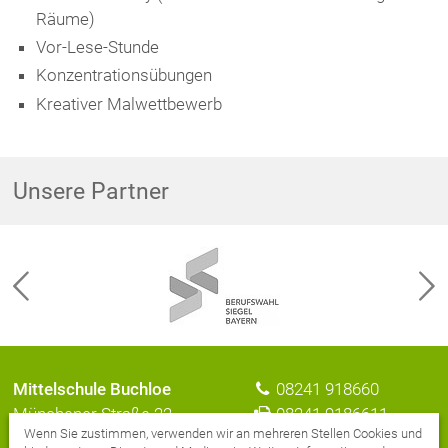
Räume)
Vor-Lese-Stunde
Konzentrationsübungen
Kreativer Malwettbewerb
Unsere Partner
Mittelschule Buchloe
08241 918660
Münchener Straße 22
08241 9186611
Wenn Sie zustimmen, verwenden wir an mehreren Stellen Cookies und
86807 Buchloe
E-Mail senden